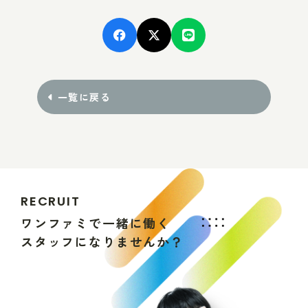
一覧に戻る
R
E
C
R
U
I
T
ワ
ン
フ
ァ
ミ
で
一
緒
に
働
く
ス
タ
ッ
フ
に
な
り
ま
せ
ん
か
？