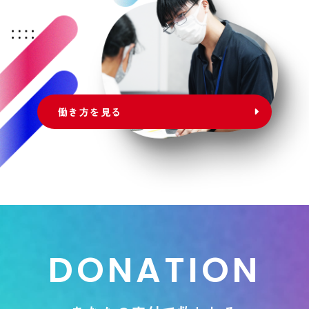
働き方を見る
D
O
N
A
T
I
O
N