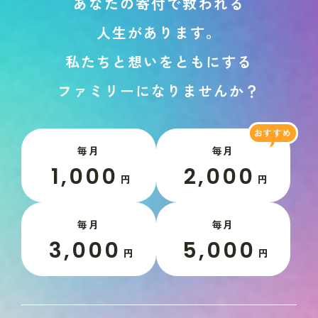
あ
な
た
の
寄
付
で
救
わ
れ
る
人
生
が
あ
り
ま
す
。
私
た
ち
と
想
い
を
と
も
に
す
る
フ
ァ
ミ
リ
ー
に
な
り
ま
せ
ん
か
？
毎月
毎月
1,000
2,000
円
円
毎月
毎月
3,000
5,000
円
円