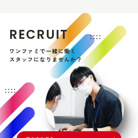
R
E
C
R
U
I
T
ワ
ン
フ
ァ
ミ
で
一
緒
に
働
く
ス
タ
ッ
フ
に
な
り
ま
せ
ん
か
？