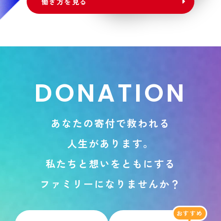
働き方を見る
D
O
N
A
T
I
O
N
あ
な
た
の
寄
付
で
救
わ
れ
る
人
生
が
あ
り
ま
す
。
私
た
ち
と
想
い
を
と
も
に
す
る
フ
ァ
ミ
リ
ー
に
な
り
ま
せ
ん
か
？