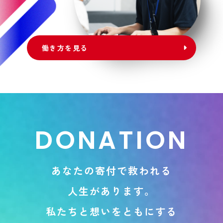
働き方を見る
D
O
N
A
T
I
O
N
あ
な
た
の
寄
付
で
救
わ
れ
る
人
生
が
あ
り
ま
す
。
私
た
ち
と
想
い
を
と
も
に
す
る