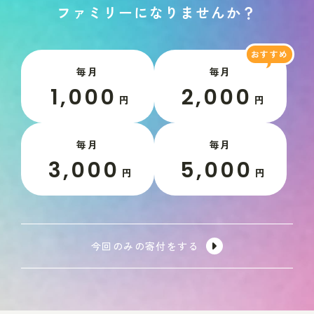
フ
ァ
ミ
リ
ー
に
な
り
ま
せ
ん
か
？
毎月
毎月
1,000
2,000
円
円
毎月
毎月
3,000
5,000
円
円
今回のみの寄付をする