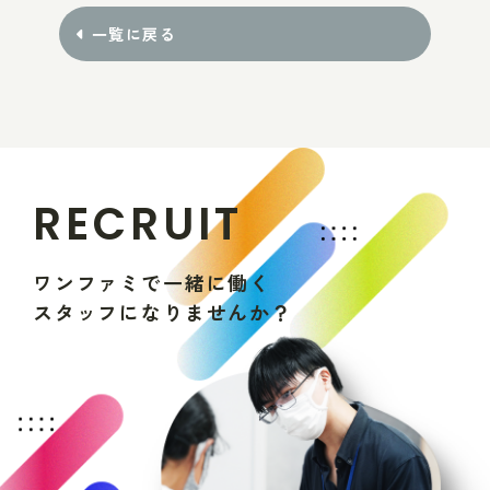
一覧に戻る
R
E
C
R
U
I
T
ワ
ン
フ
ァ
ミ
で
一
緒
に
働
く
ス
タ
ッ
フ
に
な
り
ま
せ
ん
か
？