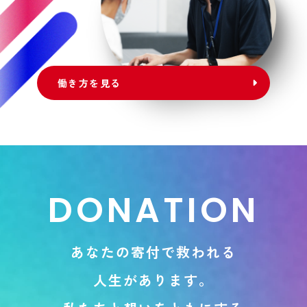
働き方を見る
D
O
N
A
T
I
O
N
あ
な
た
の
寄
付
で
救
わ
れ
る
人
生
が
あ
り
ま
す
。