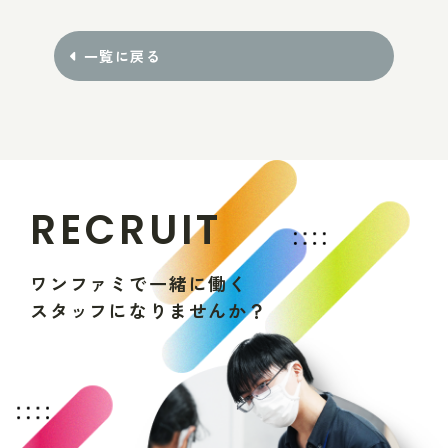
一覧に戻る
R
E
C
R
U
I
T
ワ
ン
フ
ァ
ミ
で
一
緒
に
働
く
ス
タ
ッ
フ
に
な
り
ま
せ
ん
か
？