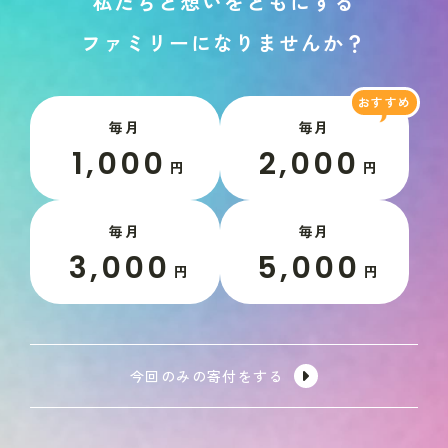
私
た
ち
と
想
い
を
と
も
に
す
る
フ
ァ
ミ
リ
ー
に
な
り
ま
せ
ん
か
？
毎月
毎月
1,000
2,000
円
円
毎月
毎月
3,000
5,000
円
円
今回のみの寄付をする