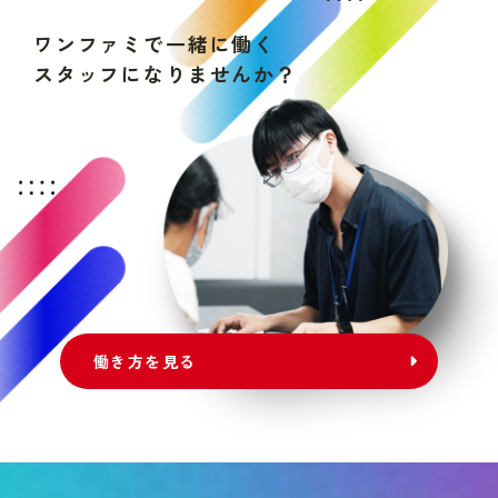
ワ
ン
フ
ァ
ミ
で
一
緒
に
働
く
ス
タ
ッ
フ
に
な
り
ま
せ
ん
か
？
働き方を見る