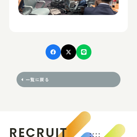
一覧に戻る
R
E
C
R
U
I
T