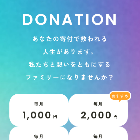
D
O
N
A
T
I
O
N
あ
な
た
の
寄
付
で
救
わ
れ
る
人
生
が
あ
り
ま
す
。
私
た
ち
と
想
い
を
と
も
に
す
る
フ
ァ
ミ
リ
ー
に
な
り
ま
せ
ん
か
？
毎月
毎月
1,000
2,000
円
円
毎月
毎月