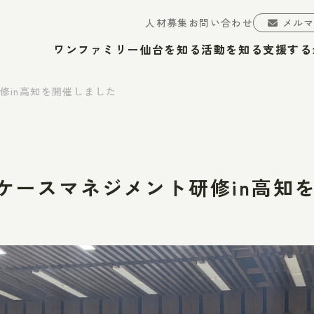
人材募集
お問い合わせ
メル
ワンファミリー仙台を知る
活動を知る
支援する
研修in高知を開催しました
害ケースマネジメント研修in高知