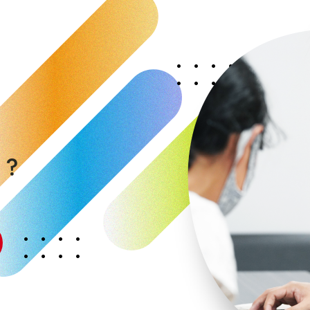
く
か
？