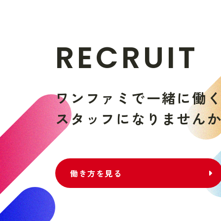
R
E
C
R
U
I
T
ワ
ン
フ
ァ
ミ
で
一
緒
に
働
ス
タ
ッ
フ
に
な
り
ま
せ
ん
働き方を見る