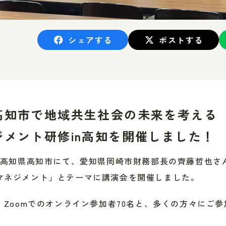
シェアする
ポストする
高知市で
地域共生社会の未来を考える
メント研修in高知
を開催しました！
金）高知県高知市にて、愛知県岡崎市財務部長の齊藤哲也さ
マネジメント」とテーマに講演会を開催しました。
、Zoomでのオンライン参加者70名と、多くの方々にご