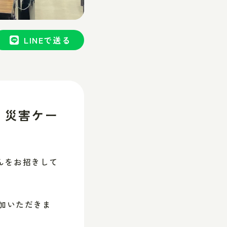
LINEで送る
 災害ケー
んをお招きして
参加いただきま