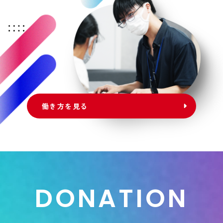
働き方を見る
D
O
N
A
T
I
O
N