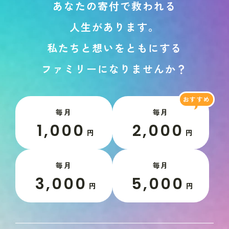
あ
な
た
の
寄
付
で
救
わ
れ
る
人
生
が
あ
り
ま
す
。
私
た
ち
と
想
い
を
と
も
に
す
る
フ
ァ
ミ
リ
ー
に
な
り
ま
せ
ん
か
？
毎月
毎月
1,000
2,000
円
円
毎月
毎月
3,000
5,000
円
円