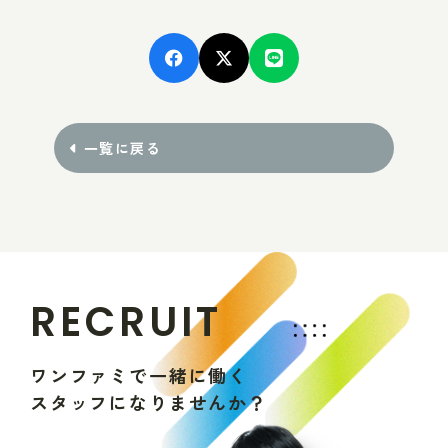
一覧に戻る
R
E
C
R
U
I
T
ワ
ン
フ
ァ
ミ
で
一
緒
に
働
く
ス
タ
ッ
フ
に
な
り
ま
せ
ん
か
？