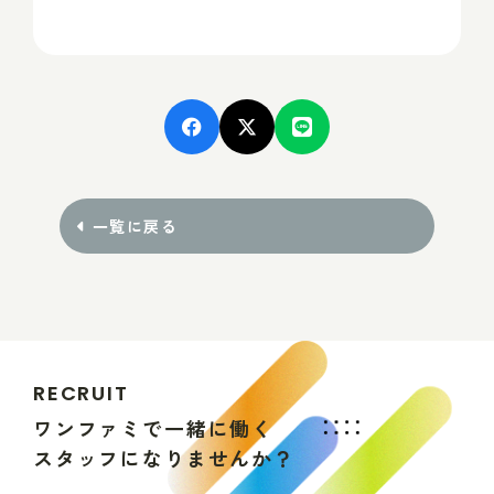
一覧に戻る
R
E
C
R
U
I
T
ワ
ン
フ
ァ
ミ
で
一
緒
に
働
く
ス
タ
ッ
フ
に
な
り
ま
せ
ん
か
？