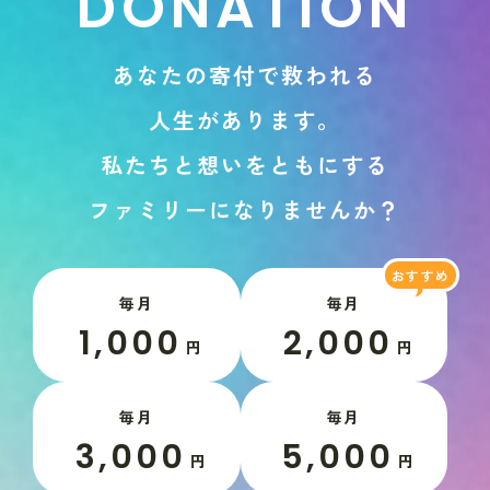
D
O
N
A
T
I
O
N
あ
な
た
の
寄
付
で
救
わ
れ
る
人
生
が
あ
り
ま
す
。
私
た
ち
と
想
い
を
と
も
に
す
る
フ
ァ
ミ
リ
ー
に
な
り
ま
せ
ん
か
？
毎月
毎月
1,000
2,000
円
円
毎月
毎月
3,000
5,000
円
円