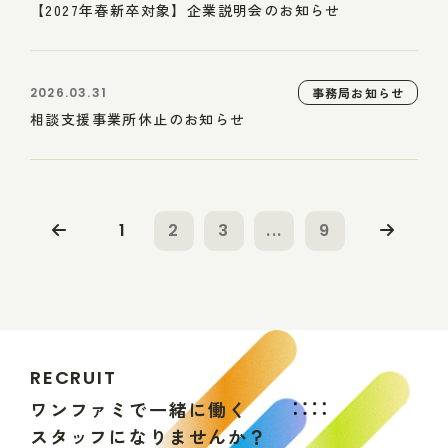
【2027年春新卒対象】企業説明会のお知らせ
2026.03.31
事務局お知らせ
相談支援事業所休止のお知らせ
1
2
3
...
9
R
E
C
R
U
I
T
ワ
ン
フ
ァ
ミ
で
一
緒
に
働
く
ス
タ
ッ
フ
に
な
り
ま
せ
ん
か
？