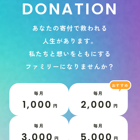
D
O
N
A
T
I
O
N
あ
な
た
の
寄
付
で
救
わ
れ
る
人
生
が
あ
り
ま
す
。
私
た
ち
と
想
い
を
と
も
に
す
る
フ
ァ
ミ
リ
ー
に
な
り
ま
せ
ん
か
？
毎月
毎月
1,000
2,000
円
円
毎月
毎月
3,000
5,000
円
円