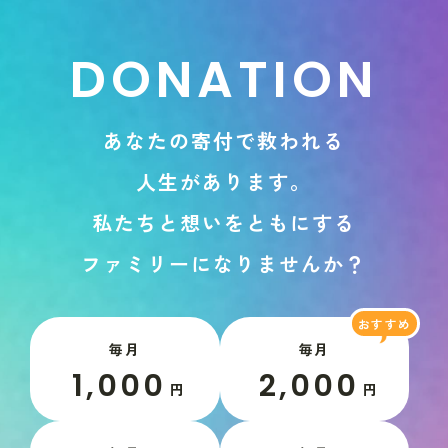
D
O
N
A
T
I
O
N
あ
な
た
の
寄
付
で
救
わ
れ
る
人
生
が
あ
り
ま
す
。
私
た
ち
と
想
い
を
と
も
に
す
る
フ
ァ
ミ
リ
ー
に
な
り
ま
せ
ん
か
？
毎月
毎月
1,000
2,000
円
円