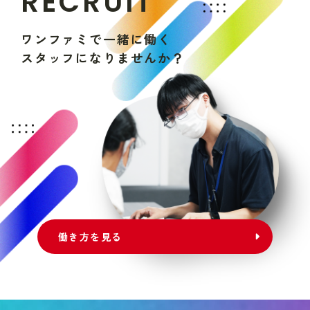
R
E
C
R
U
I
T
ワ
ン
フ
ァ
ミ
で
一
緒
に
働
く
ス
タ
ッ
フ
に
な
り
ま
せ
ん
か
？
働き方を見る