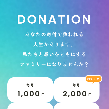
D
O
N
A
T
I
O
N
あ
な
た
の
寄
付
で
救
わ
れ
る
人
生
が
あ
り
ま
す
。
私
た
ち
と
想
い
を
と
も
に
す
る
フ
ァ
ミ
リ
ー
に
な
り
ま
せ
ん
か
？
毎月
毎月
1,000
2,000
円
円