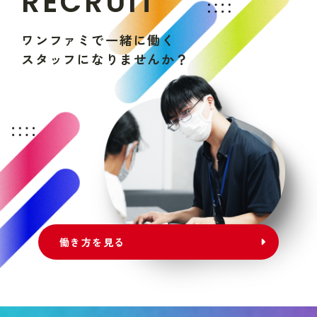
R
E
C
R
U
I
T
ワ
ン
フ
ァ
ミ
で
一
緒
に
働
く
ス
タ
ッ
フ
に
な
り
ま
せ
ん
か
？
働き方を見る