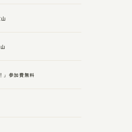
歌山
歌山
れ！」参加費無料