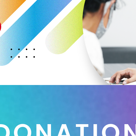
D
O
N
A
T
I
O