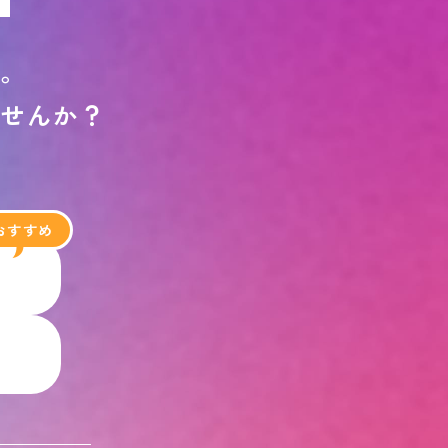
す
。
ま
せ
ん
か
？