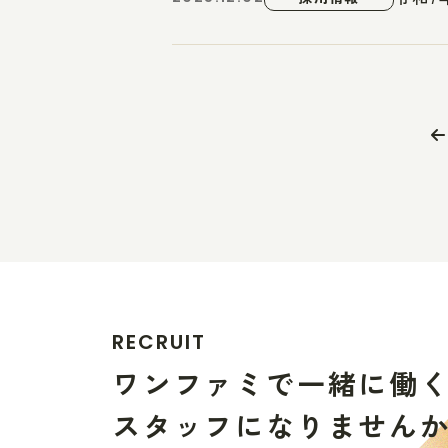
R
E
C
R
U
I
T
ワ
ン
フ
ァ
ミ
で
一
緒
に
働
ス
タ
ッ
フ
に
な
り
ま
せ
ん