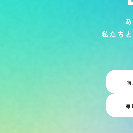
あ
私
た
ち
と
毎
毎