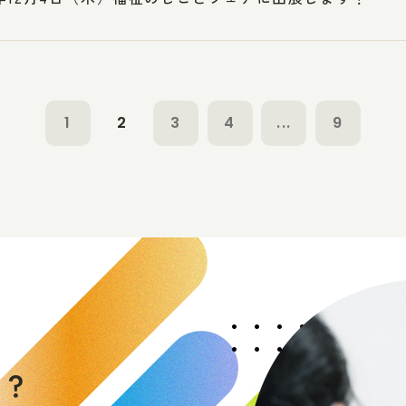
1
2
3
4
...
9
く
か
？