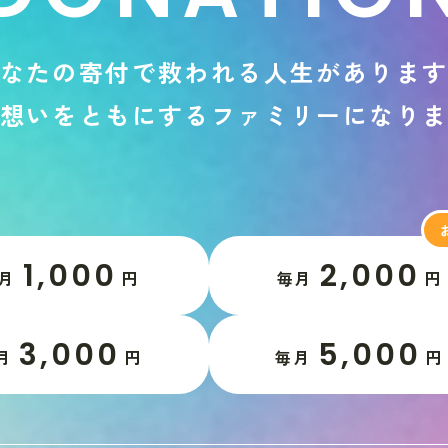
な
た
の
寄
付
で
救
わ
れ
る
人
生
が
あ
り
ま
想
い
を
と
も
に
す
る
フ
ァ
ミ
リ
ー
に
な
り
1,000
2,000
月
円
毎月
円
3,000
5,000
月
円
毎月
円