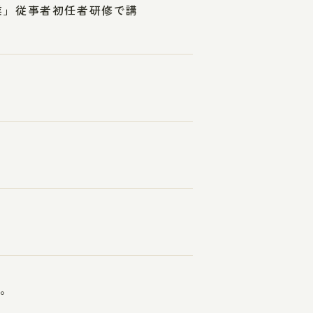
業」従事者初任者研修で講
す。