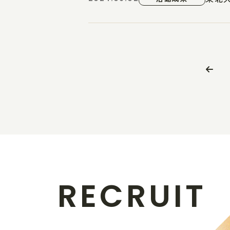
R
E
C
R
U
I
T