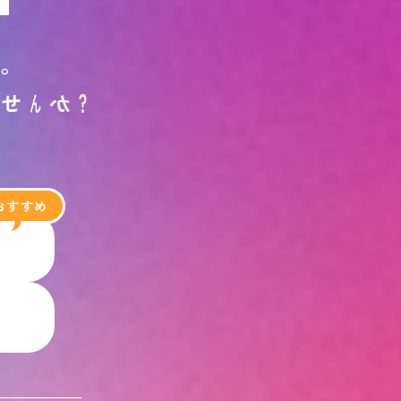
す
。
ま
せ
ん
か
？