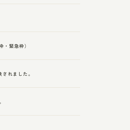
常枠・緊急枠）
映されました。
。