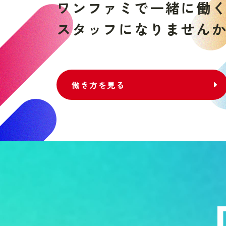
ワ
ン
フ
ァ
ミ
で
一
緒
に
働
ス
タ
ッ
フ
に
な
り
ま
せ
ん
働き方を見る