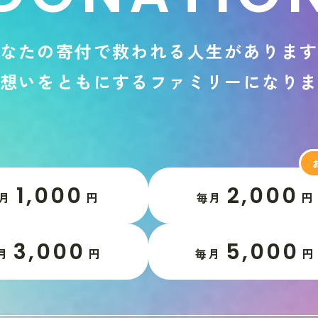
な
た
の
寄
付
で
救
わ
れ
る
人
生
が
あ
り
ま
想
い
を
と
も
に
す
る
フ
ァ
ミ
リ
ー
に
な
り
1,000
2,000
月
円
毎月
円
3,000
5,000
月
円
毎月
円