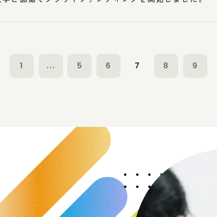
1
...
5
6
7
8
9