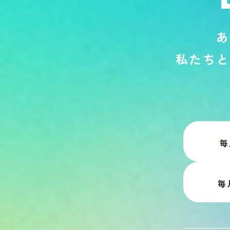
あ
私
た
ち
と
毎
毎