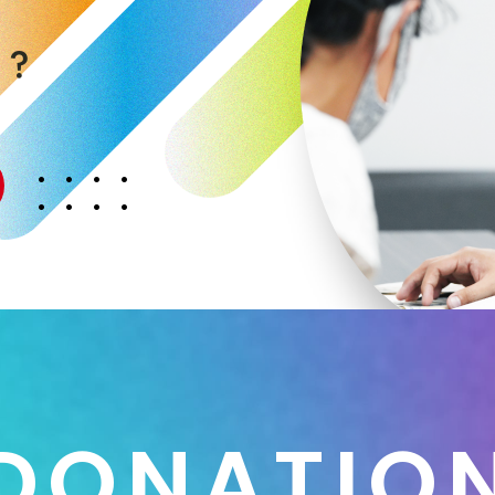
く
か
？
D
O
N
A
T
I
O